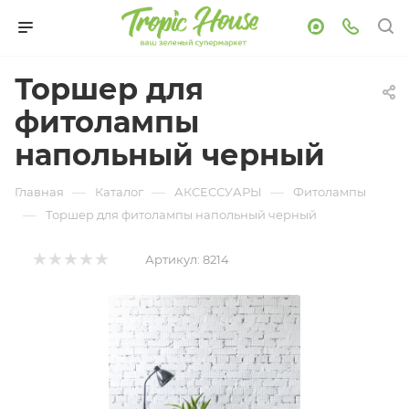
Торшер для
фитолампы
напольный черный
—
—
—
Главная
Каталог
АКСЕССУАРЫ
Фитолампы
—
Торшер для фитолампы напольный черный
Артикул:
8214