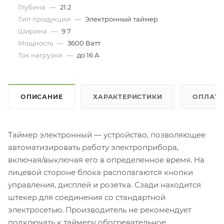
Глубина
—
21.2
Тип продукции
—
Электронный таймер
Ширина
—
9.7
Мощность
—
3600 Ватт
Ток нагрузки
—
до 16 А
ОПИСАНИЕ
ХАРАКТЕРИСТИКИ
ОПЛАТ
Таймер электронный — устройство, позволяющее
автоматизировать работу электроприбора,
включая/выключая его в определенное время. На
лицевой стороне блока располагаются кнопки
управления, дисплей и розетка. Сзади находится
штекер для соединения со стандартной
электросетью. Производитель не рекомендует
подключать к таймеру обогревательное