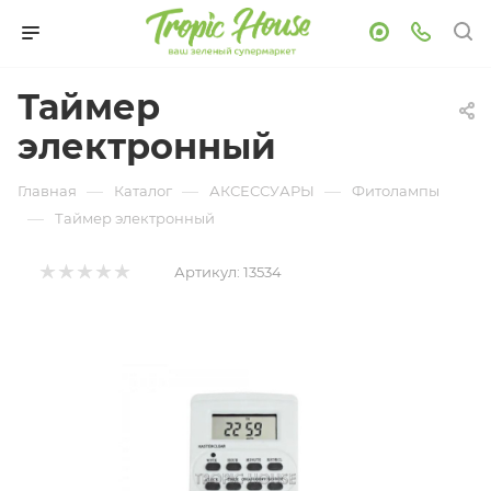
Таймер
электронный
—
—
—
Главная
Каталог
АКСЕССУАРЫ
Фитолампы
—
Таймер электронный
Артикул:
13534