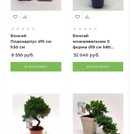
Бонсай
Бонсай
Подокарпус d15 см
можжевельник S
h30 см
форма d19 см h60
см
6 550
руб.
52 040
руб.
В КОРЗИНУ
В КОРЗИНУ