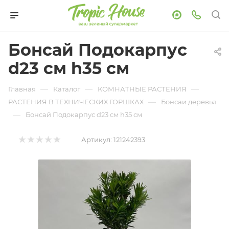
Бонсай Подокарпус
d23 см h35 см
—
—
—
Главная
Каталог
КОМНАТНЫЕ РАСТЕНИЯ
—
РАСТЕНИЯ В ТЕХНИЧЕСКИХ ГОРШКАХ
Бонсаи деревья
—
Бонсай Подокарпус d23 см h35 см
Артикул:
121242393