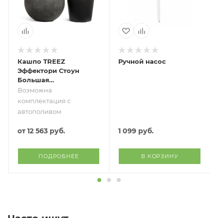
Кашпо TREEZ
Ручной насос
Эффектори Стоун
Большая
полусфера Тёмно-
Возможна
серый камень
комплектация с
автополивом
от
12 563 руб.
1 099
руб.
ПОДРОБНЕЕ
В КОРЗИНУ