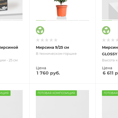
Мирсиной
Мирсина 9/25 см
Мирсина
В техническом горшке
GLOSSY 
ии - 25 см
Высота к
Цена
Цена
1 760
руб.
6 611
р
ЗИЦИЯ
ГОТОВАЯ КОМПОЗИЦИЯ
ГОТОВА