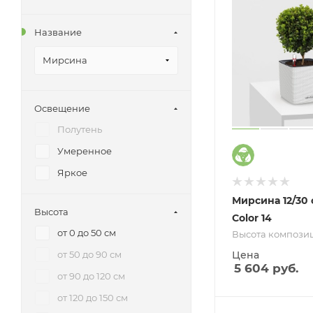
Название
Мирсина
Освещение
Полутень
Умеренное
Яркое
Мирсина 12/30 
Высота
Color 14
от 0 до 50 см
Высота композиц
от 50 до 90 см
Цена
5 604
руб.
от 90 до 120 см
от 120 до 150 см