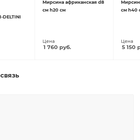
Мирсина африканская d8
Мирсин
см h20 см
см h40 
I-DELTINI
Цена
Цена
1 760
руб.
5 150
р
связь