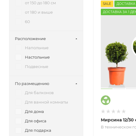
от 150 до 180 см
SALE
ДОСТАВКА
от 180 и выше
ДОСТАВКА ЗА 1 ДЕ
60
Расположение
Напольные
Настольные
Подвесные
По размещению
Для балконов
Для ванной комнаты
Для дома
Мирсина 12/30 
Для офиса
В техническом 
Для подарка