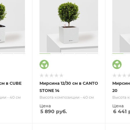
см в CUBE
Мирсина 12/30 см в CANTO
Мирсина
STONE 14
20
ии - 40 см
Высота композиции - 40 см
Высота к
Цена
Цена
5 890
руб.
6 441
р