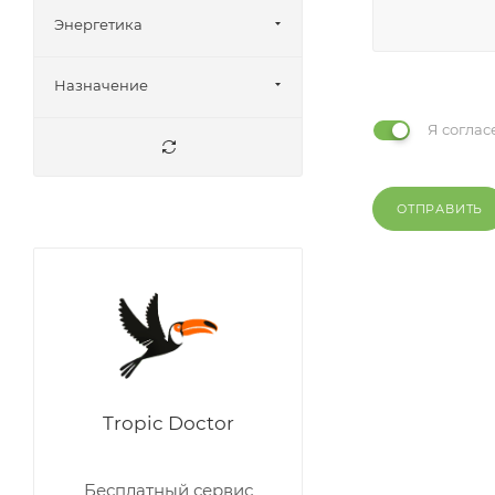
Аглаонема Голден
Энергетика
Аглаонема Горизон
Аглаонема Грин
Назначение
Аглаонема Даркс Стар
Я соглас
Аглаонема Джульетта
Аглаонема Дрим Катчер
ОТПРАВИТЬ
Аглаонема Зебрина
Аглаонема Ивори
Джейд
Аглаонема Игуана Ред
Аглаонема Карнавал
Квин
Аглаонема Кей Лайм
Tropic Doctor
Аглаонема Клеопатра
Аглаонема Коко
Бесплатный сервис