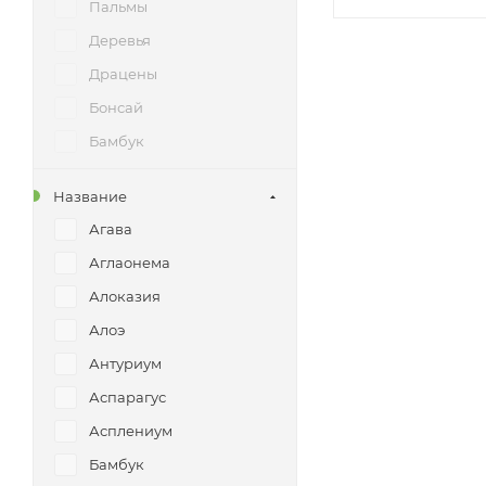
Пальмы
Деревья
Драцены
Бонсай
Бамбук
Лианы и ампельные
Название
Кактусы и суккуленты
Агава
Цитрусовые и плодовые
Аглаонема
Фикусы
Алоказия
Кусты
Алоэ
Папоротники
Антуриум
Самшиты
Аспарагус
Стриженные формы
Асплениум
Уличные растения
Бамбук
Экзотические растения