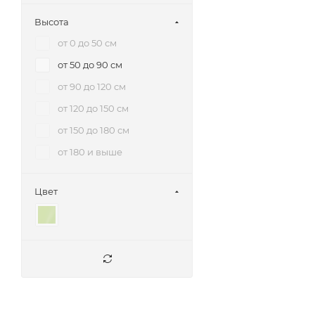
Бегония
Высота
Берёза
от 0 до 50 см
Бонсай
от 50 до 90 см
Вашингтония
от 90 до 120 см
Вереск
от 120 до 150 см
Виноград
от 150 до 180 см
Вистерия
от 180 и выше
Вриезия
Герань
Цвет
Гинкго
Гортензия
Гузмания и
Бромелиевые
Диффенбахия
Драцены