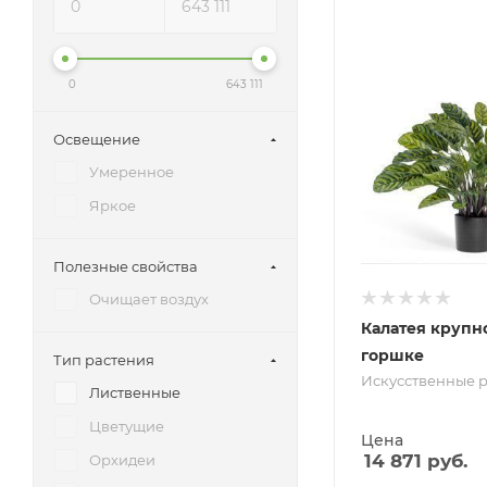
0
643 111
Освещение
Умеренное
Яркое
Полезные свойства
Очищает воздух
Калатея крупн
горшке
Тип растения
Искусственные 
Лиственные
Цветущие
Цена
14 871
руб.
Орхидеи