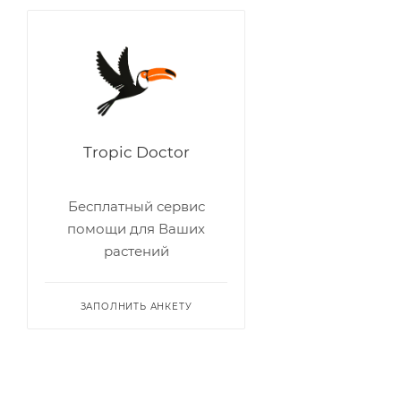
Дуб
Замиокулькас
Ива
Кактус
Калатея
Tropic Doctor
Каллизия
Камелия
Бесплатный сервис
Кипарис
помощи для Ваших
Клематис
растений
Кордилина
Кофе
ЗАПОЛНИТЬ АНКЕТУ
Крассула
Кроссостефиум
Кротон и Кодиеум