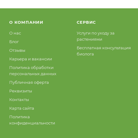
Лаванда
Лавр
Лонгифолия
О КОМПАНИИ
СЕРВИС
Монстера
О нас
Услуги по уходу за
Мох
растениями
Блог
Бесплатная консультация
Олива
Отзывы
биолога
Орхидея
Карьера и вакансии
Политика обработки
Пальмы
персональных данных
Папоротник
Публичная оферта
Пахира
Реквизиты
Петунии
Контакты
Пилея
Карта сайта
Питтоспорум
Политика
конфиденциальности
Плющ
Потос