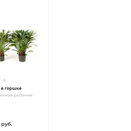
 в горшке
венные растения
руб.