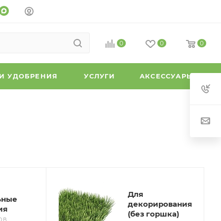
0
0
0
 И УДОБРЕНИЯ
УСЛУГИ
АКСЕССУАРЫ
Для
ьные
декорирования
ия
(без горшка)
ОВ