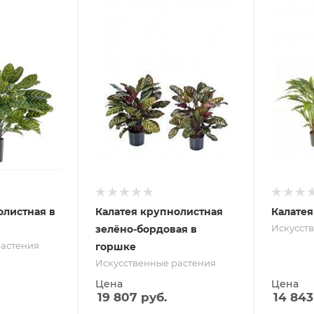
олистная в
Калатея крупнолистная
Калатея
Искусст
зелёно-бордовая в
растения
горшке
Искусственные растения
Цена
Цена
19 807
руб.
14 843