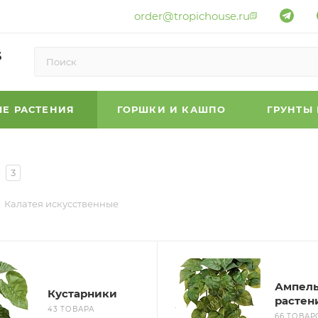
order@tropichouse.ru
6
Е РАСТЕНИЯ
ГОРШКИ И КАШПО
ГРУНТЫ
3
Калатея искусственные
Ампел
Кустарники
растен
43 ТОВАРА
66 ТОВАР