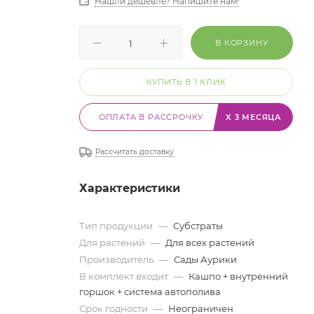
Нашли дешевле? Напишите нам!
В КОРЗИНУ
КУПИТЬ В 1 КЛИК
ОПЛАТА В РАССРОЧКУ
X 3 МЕСЯЦА
Рассчитать доставку
Характеристики
Тип продукции
—
Субстраты
Для растений
—
Для всех растений
Производитель
—
Сады Аурики
В комплект входит
—
Кашпо + внутренний
горшок + система автополива
Срок годности
—
Неограничен