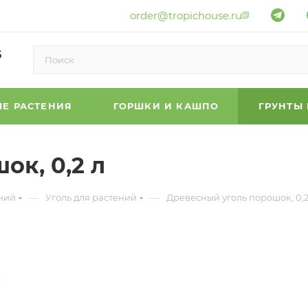
order@tropichouse.ru
6
Е РАСТЕНИЯ
ГОРШКИ И КАШПО
ГРУНТЫ
ок, 0,2 л
—
—
ений
Уголь для растений
Древесный уголь порошок, 0,2