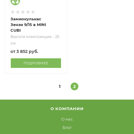
Замиокулькас
Зензи 9/15 в MINI
CUBI
Высота композиции - 25
см
от
3 852 руб.
ПОДРОБНЕЕ
1
2
О КОМПАНИИ
О нас
Блог