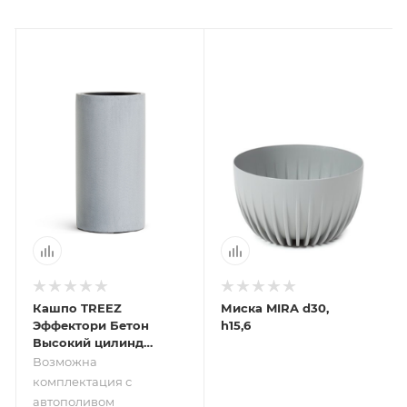
Кашпо TREEZ
Миска MIRA d30,
Эффектори Бетон
h15,6
Высокий цилиндр
Серый ледник
Возможна
комплектация с
автополивом