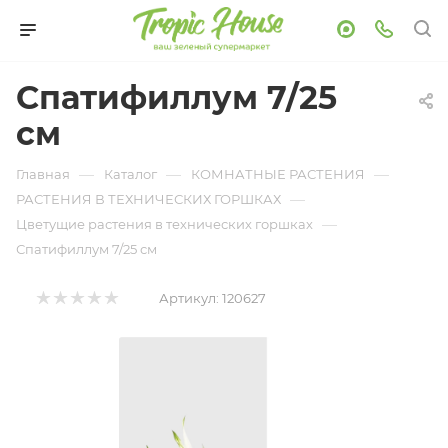
Спатифиллум 7/25
см
—
—
—
Главная
Каталог
КОМНАТНЫЕ РАСТЕНИЯ
—
РАСТЕНИЯ В ТЕХНИЧЕСКИХ ГОРШКАХ
—
Цветущие растения в технических горшках
Спатифиллум 7/25 см
Артикул:
120627