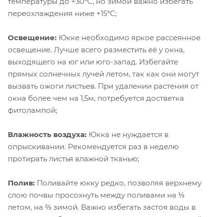
температуры до +30°C, но зимой важно избегать
переохлаждения ниже +15°C;
Освещение:
Юкке необходимо яркое рассеянное
освещение. Лучше всего разместить её у окна,
выходящего на юг или юго-запад. Избегайте
прямых солнечных лучей летом, так как они могут
вызвать ожоги листьев. При удалении растения от
окна более чем на 1,5м, потребуется достветка
фитолампой;
Влажность воздуха:
Юкка не нуждается в
опрыскивании. Рекомендуется раз в неделю
протирать листья влажной тканью;
Полив:
Поливайте юкку редко, позволяя верхнему
слою почвы просохнуть между поливами на ⅓
летом, на ⅔ зимой. Важно избегать застоя воды в