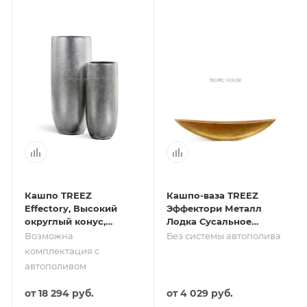
Кашпо TREEZ
Кашпо-ваза TREEZ
Effectory, Высокий
Эффектори Металл
округлый конус,
Лодка Сусальное
Серебро
золото
Возможна
Без системы автополива
комплектация с
автополивом
от
18 294 руб.
от
4 029 руб.