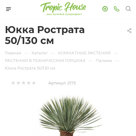
Юкка Рострата
50/130 см
—
—
—
Главная
Каталог
КОМНАТНЫЕ РАСТЕНИЯ
—
—
РАСТЕНИЯ В ТЕХНИЧЕСКИХ ГОРШКАХ
Пальмы
Юкка Рострата 50/130 см
Артикул:
2173