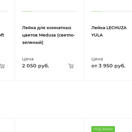
Лейка для комнатных
Лейка LECHUZA
ft
цветов Medusa (светло-
YULA
зеленый)
Цена
Цена
2 050
руб.
от
3 950 руб.
ПОД ЗАКАЗ