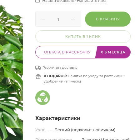
Нашли дешевле? Напишите нам!
В КОРЗИНУ
КУПИТЬ В 1 КЛИК
ОПЛАТА В РАССРОЧКУ
X 3 МЕСЯЦА
Рассчитать доставку
В ПОДАРОК:
Памятка по уходу за растением +
удобрение на 1 месяц
Характеристики
Уход
—
Легкий (подходит новичкам)
Родина растения
—
Джунгли Центральной