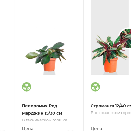
Пеперомия Ред
Строманта 12/40 с
В техническом гор
Марджин 15/30 см
В техническом горшке
Цена
Цена