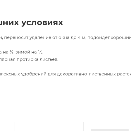
шних условиях
и, переносит удаление от окна до 4 м, подойдет хороши
 на ⅓, зимой на ½.
лярная протирка листьев.
плексных удобрений для декоративно-лиственных расте