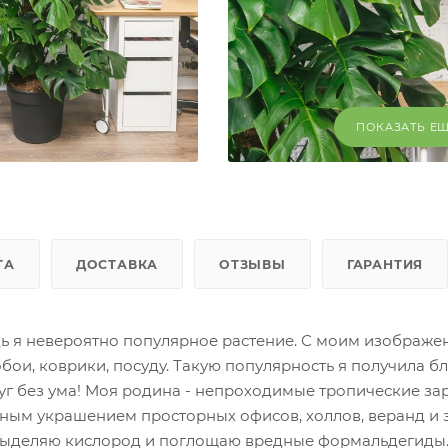
ПОКАЗАТЬ Е
ТА
ДОСТАВКА
ОТЗЫВЫ
ГАРАНТИЯ
дь я невероятно популярное растение. С моим изображ
обои, коврики, посуду. Такую популярность я получила б
уг без ума! Моя родина - непроходимые тропические за
чным украшением просторных офисов, холлов, веранд и
 выделяю кислород и поглощаю вредные формальдегиды