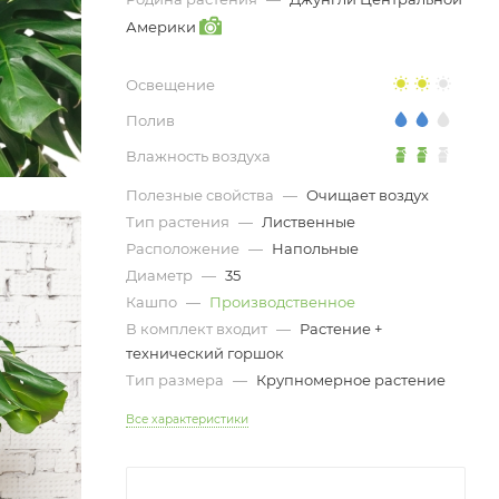
Америки
Освещение
Полив
Влажность воздуха
Полезные свойства
—
Очищает воздух
Тип растения
—
Лиственные
Расположение
—
Напольные
Диаметр
—
35
Кашпо
—
Производственное
В комплект входит
—
Растение +
технический горшок
Тип размера
—
Крупномерное растение
Все характеристики