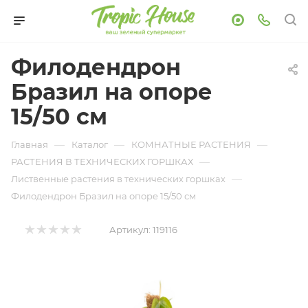
Филодендрон
Бразил на опоре
15/50 см
—
—
—
Главная
Каталог
КОМНАТНЫЕ РАСТЕНИЯ
—
РАСТЕНИЯ В ТЕХНИЧЕСКИХ ГОРШКАХ
—
Лиственные растения в технических горшках
Филодендрон Бразил на опоре 15/50 см
Артикул:
119116