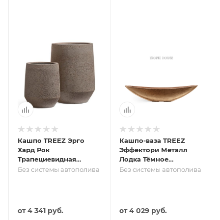
Кашпо TREEZ Эрго
Кашпо-ваза TREEZ
Хард Рок
Эффектори Металл
Трапециевидная
Лодка Тёмное
чаша Песок серый
матовое золото
Без системы автополива
Без системы автополива
беж
от
4 341 руб.
от
4 029 руб.