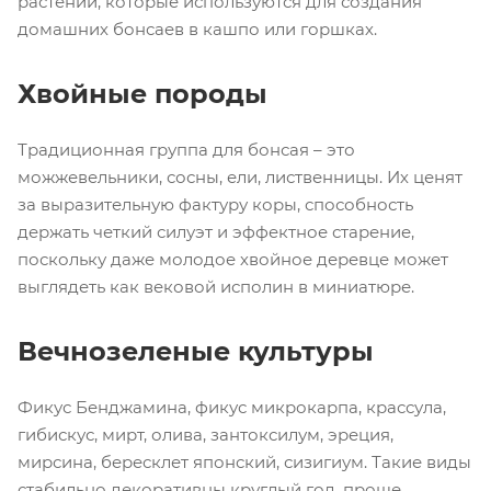
растений, которые используются для создания
домашних бонсаев в кашпо или горшках.
Хвойные породы
Традиционная группа для бонсая – это
можжевельники, сосны, ели, лиственницы. Их ценят
за выразительную фактуру коры, способность
держать четкий силуэт и эффектное старение,
поскольку даже молодое хвойное деревце может
выглядеть как вековой исполин в миниатюре.
Вечнозеленые культуры
Фикус Бенджамина, фикус микрокарпа, крассула,
гибискус, мирт, олива, зантоксилум, эреция,
мирсина, бересклет японский, сизигиум. Такие виды
стабильно декоративны круглый год, проще