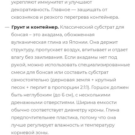
укрепляют иммунитет и улучшают
декоративность. Главное — защищать от
сквозняков и резкого перегрева контейнера.
Грунт и контейнер.
Классический субстрат для
бонсая – это акадама, обожженная
вулканическая глина из Японии. Она держит
структуру, пропускает воздух, впитывает и отдает
влагу без заиливания. Если акадамы нет под
рукой, можно использовать специализированные
смеси для бонсая или составить субстрат
самостоятельно (дерновая земля + крупный
песок + перлит в пропорции 2:1:1). Горшок должен
быть неглубоким (до 6 см), с несколькими
дренажными отверстиями. Ширина емкости
обычно соответствует диаметру кроны. Глина
предпочтительнее пластика, потому что она
лучше регулирует влажность и температуру
корневой зоны.