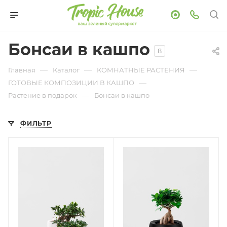
Бонсаи в кашпо
8
—
—
—
Главная
Каталог
КОМНАТНЫЕ РАСТЕНИЯ
—
ГОТОВЫЕ КОМПОЗИЦИИ В КАШПО
—
Растение в подарок
Бонсаи в кашпо
ФИЛЬТР