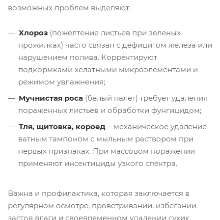
возможных проблем выделяют:
Хлороз
(пожелтение листьев при зеленых
прожилках) часто связан с дефицитом железа или
нарушением полива. Корректируют
подкормками хелатными микроэлементами и
режимом увлажнения;
Мучнистая роса
(белый налет) требует удаления
пораженных листьев и обработки фунгицидом;
Тля, щитовка, короед
– механическое удаление
ватным тампоном с мыльным раствором при
первых признаках. При массовом поражении
применяют инсектициды узкого спектра.
Важна и профилактика, которая заключается в
регулярном осмотре, проветривании, избегании
застоя влаги и своевременном удалении сухих