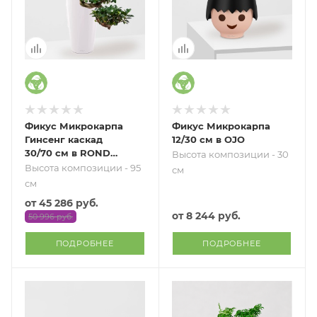
Фикус Микрокарпа
Фикус Микрокарпа
Гинсенг каскад
12/30 см в OJO
30/70 см в RONDO
Высота композиции - 30
32
Высота композиции - 95
см
см
от
45 286 руб.
от
8 244 руб.
50 996 руб.
ПОДРОБНЕЕ
ПОДРОБНЕЕ