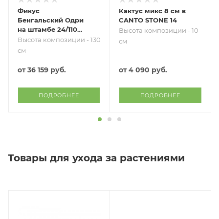
Фикус
Кактус микс 8 см в
Бенгальский Одри
CANTO STONE 14
на штамбе 24/110
Высота композиции - 10
см в CLASSICO LS
Высота композиции - 130
см
35
см
от
36 159 руб.
от
4 090 руб.
ПОДРОБНЕЕ
ПОДРОБНЕЕ
Товары для ухода за растениями