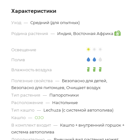
Характеристики
Уход
—
Средний (для опытных)
Родина растения
—
Индия, Восточная Африка
Освещение
Полив
Влажность воздуха
Полезные свойства
—
Безопасно для детей,
Безопасно для питомцев, Очищает воздух
Тип растения
—
Папоротники
Расположение
—
Настольные
Тип кашпо
—
Lechuza (с системой автополива)
Кашпо
—
OJO
В комплект входит
—
Кашпо + внутренний горшок +
система автополива
Дополнительно
—
Внешний вид растения может