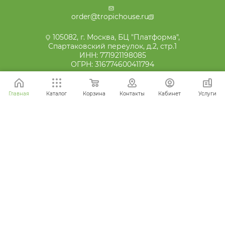
order@tropichouse.ru
105082, г. Москва, БЦ "Платформа",
Спартаковский переулок, д.2, стр.1
ИНН: 771921198085
ОГРН: 316774600411794
Главная
Каталог
Корзина
Контакты
Кабинет
Услуги
2016 - 2026 © Ваш зеленый супермаркет
Наши отзывы на Яндекс картах:
ПРИСОЕДИНЯЙТЕСЬ К НАМ В СОЦСЕТЯХ