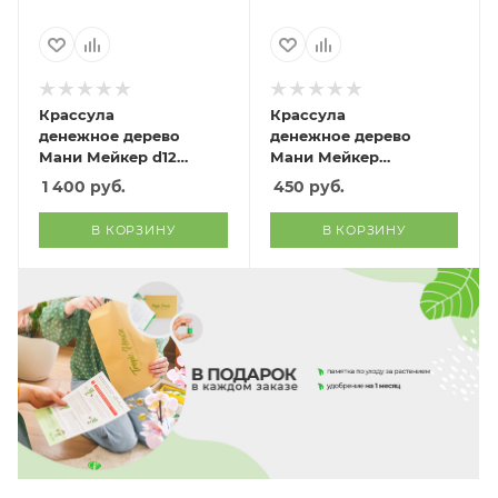
Крассула
Крассула
денежное дерево
денежное дерево
Мани Мейкер d12
Мани Мейкер
см h15 см
вариегатная d5.5
1 400
руб.
450
руб.
см h10 см
В КОРЗИНУ
В КОРЗИНУ