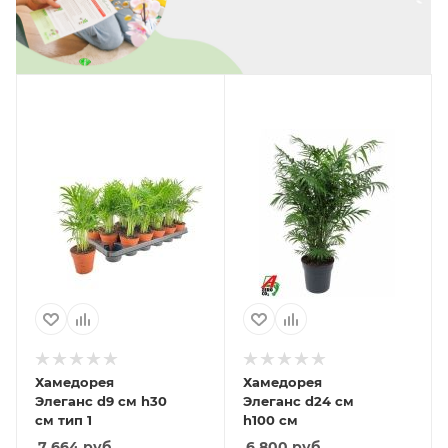
Хамедорея
Хамедорея
Элеганс d9 см h30
Элеганс d24 см
см тип 1
h100 см
7 664
руб.
6 800
руб.