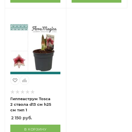
Гиппеаструм Tosca
2 ствола d13 см h25
см тип 1
2 150
руб.
В КОРЗИНУ