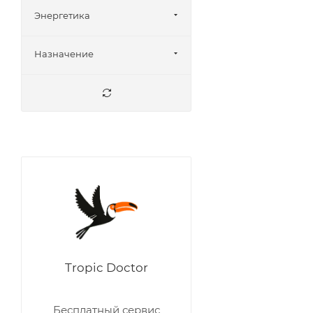
Аглаонема Голден
Энергетика
Аглаонема Горизон
Аглаонема Грин
Назначение
Аглаонема Даркс Стар
Аглаонема Джульетта
Аглаонема Дрим Катчер
Аглаонема Зебрина
Аглаонема Ивори
Джейд
Аглаонема Игуана Ред
Аглаонема Карнавал
Квин
Аглаонема Кей Лайм
Tropic Doctor
Аглаонема Клеопатра
Аглаонема Коко
Бесплатный сервис