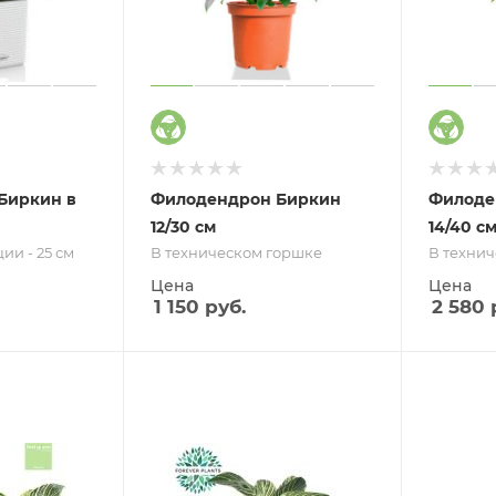
Биркин в
Филодендрон Биркин
Филоде
12/30 см
14/40 с
ии - 25 см
В техническом горшке
В техни
Цена
Цена
1 150
руб.
2 580