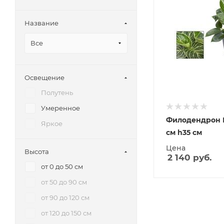
Название
Все
Освещение
Полутень
Умеренное
Филодендрон 
Яркое
см h35 см
Цена
Высота
2 140
руб.
от 0 до 50 см
от 50 до 90 см
от 90 до 120 см
от 120 до 150 см