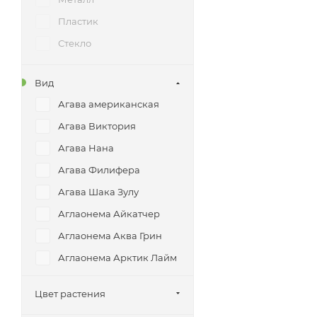
Пластик
Стекло
Вид
Агава американская
Агава Виктория
Агава Нана
Агава Филифера
Агава Шака Зулу
Аглаонема Айкатчер
Аглаонема Аква Грин
Аглаонема Арктик Лайм
Аглаонема Баттерфляй
Цвет растения
Аглаонема Вайт