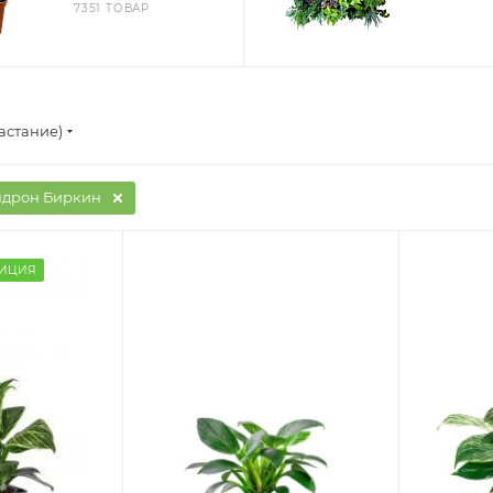
7351 ТОВАР
астание)
дрон Биркин
ЗИЦИЯ