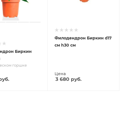
Филодендрон Биркин d17
см h30 см
ндрон Биркин
м
ческом горшке
Цена
руб.
3 680
руб.