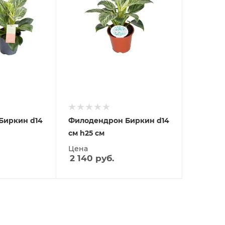
Биркин d14
Филодендрон Биркин d14
см h25 см
Цена
2 140
руб.