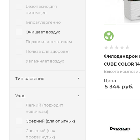
Безопасно для
питомцев
Гипоаллергенно
Очищает воздух
Подходит астматикам
Польза для здоровья
Филодендрон 
Увлажняет воздух
CUBE COLOR 14
Высота композиц
Тип растения
Цена
5 344
руб.
Уход
Легкий (подходит
новичкам)
Средний (для опытных)
Сложный (для
продвинутых)