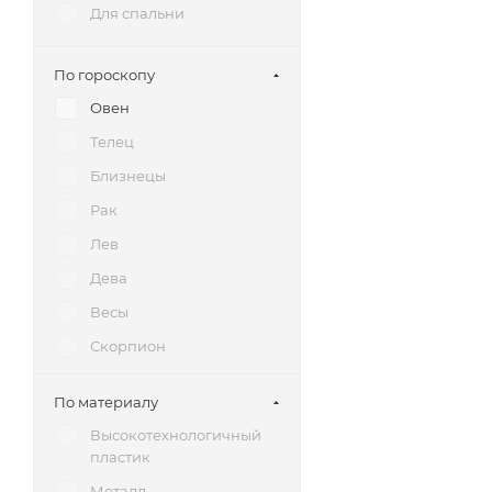
Для спальни
По гороскопу
Овен
Телец
Близнецы
Рак
Лев
Дева
Весы
Скорпион
Стрелец
По материалу
Козерог
Высокотехнологичный
Водолей
пластик
Рыбы
Металл