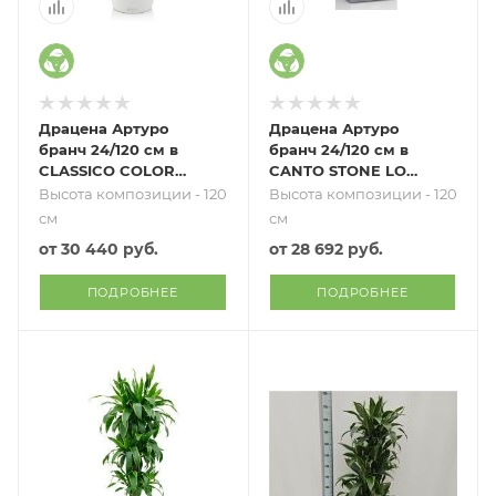
Драцена Артуро
Драцена Артуро
бранч 24/120 см в
бранч 24/120 см в
CLASSICO COLOR
CANTO STONE LOW
35
30
Высота композиции - 120
Высота композиции - 120
см
см
от
30 440 руб.
от
28 692 руб.
ПОДРОБНЕЕ
ПОДРОБНЕЕ