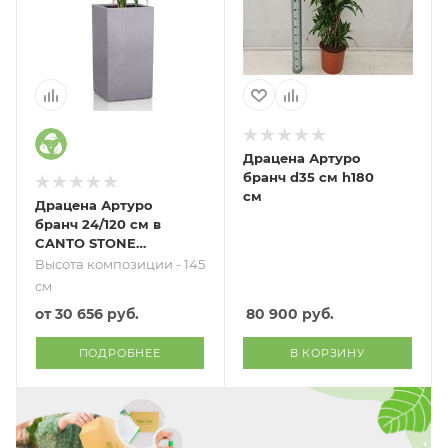
Драцена Артуро
бранч d35 см h180
см
Драцена Артуро
бранч 24/120 см в
CANTO STONE
HIGH 30
Высота композиции - 145
см
от
30 656 руб.
80 900
руб.
ПОДРОБНЕЕ
В КОРЗИНУ