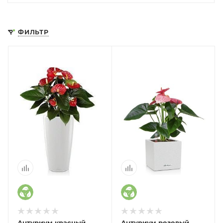
ФИЛЬТР
Антуриум красный
Антуриум розовый