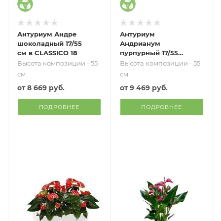
Антуриум Андре
Антуриум
шоколадный 17/55
Андрианум
см в CLASSICO 18
пурпурный 17/55
см в CLASSICO 18
Высота композиции - 55
Высота композиции - 55
см
см
от
8 669 руб.
от
9 469 руб.
ПОДРОБНЕЕ
ПОДРОБНЕЕ