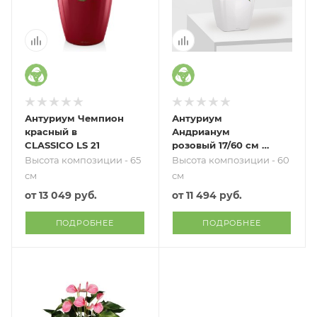
Антуриум Чемпион
Антуриум
красный в
Андрианум
CLASSICO LS 21
розовый 17/60 см в
QUADRO LS 21
Высота композиции - 65
Высота композиции - 60
см
см
от
13 049 руб.
от
11 494 руб.
ПОДРОБНЕЕ
ПОДРОБНЕЕ