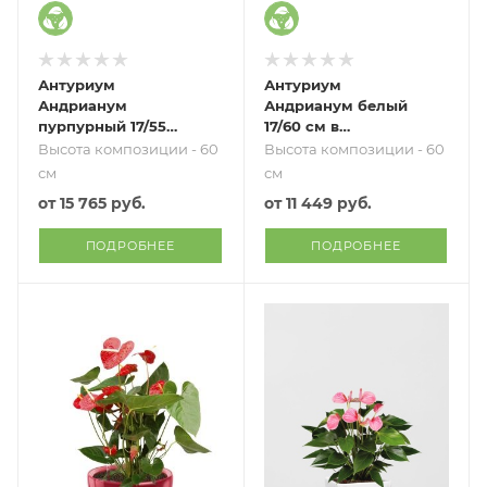
Антуриум
Антуриум
Андрианум
Андрианум белый
пурпурный 17/55
17/60 см в
см в QUADRO LS 28
CLASSICO LS 21
Высота композиции - 60
Высота композиции - 60
см
см
от
15 765 руб.
от
11 449 руб.
ПОДРОБНЕЕ
ПОДРОБНЕЕ