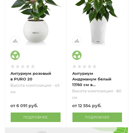
Антуриум розовый
Антуриум
в PURO 20
Андрианум белый
17/60 см в
Высота композиции - 45
CILINDRO 23
Высота композиции - 80
см
см
от
6 091 руб.
от
12 554 руб.
ПОДРОБНЕЕ
ПОДРОБНЕЕ