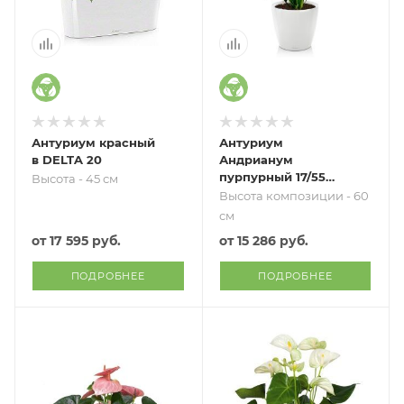
Антуриум красный
Антуриум
в DELTA 20
Андрианум
пурпурный 17/55
Высота - 45 см
см в CLASSICO LS
Высота композиции - 60
28
см
от
17 595 руб.
от
15 286 руб.
ПОДРОБНЕЕ
ПОДРОБНЕЕ