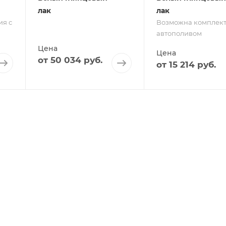
лак
лак
я с
Возможна комплект
автополивом
Цена
Цена
от
50 034 руб.
от
15 214 руб.