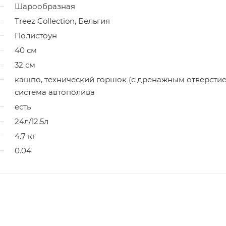
Шарообразная
Treez Collection, Бельгия
Полистоун
40 см
32 см
кашпо, технический горшок (с дренажным отверстие
система автополива
есть
24л/12.5л
4.7 кг
0.04