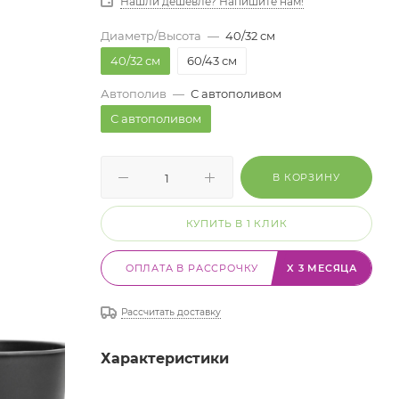
Нашли дешевле? Напишите нам!
Диаметр/Высота
—
40/32 см
40/32 см
60/43 см
Автополив
—
С автополивом
С автополивом
В КОРЗИНУ
КУПИТЬ В 1 КЛИК
ОПЛАТА В РАССРОЧКУ
X 3 МЕСЯЦА
Рассчитать доставку
Характеристики