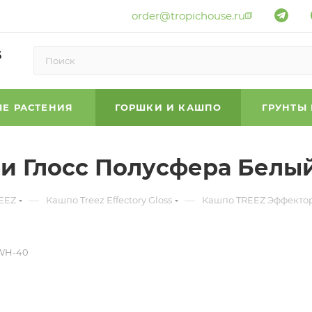
order@tropichouse.ru
6
Е РАСТЕНИЯ
ГОРШКИ И КАШПО
ГРУНТЫ
и Глосс Полусфера Белый
—
—
EEZ
Кашпо Treez Effectory Gloss
Кашпо TREEZ Эффектор
-WH-40