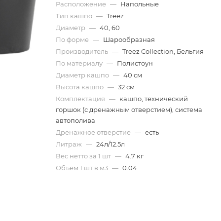
Расположение
—
Напольные
Тип кашпо
—
Treez
Диаметр
—
40, 60
По форме
—
Шарообразная
Производитель
—
Treez Collection, Бельгия
По материалу
—
Полистоун
Диаметр кашпо
—
40 см
Высота кашпо
—
32 см
Комплектация
—
кашпо, технический
горшок (с дренажным отверстием), система
автополива
Дренажное отверстие
—
есть
Литраж
—
24л/12.5л
Вес нетто за 1 шт
—
4.7 кг
Объем 1 шт в м3
—
0.04