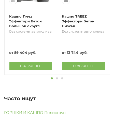
Кашпо Treez
Кашпо TREEZ
Эффектори Бетон
Эффектори Бетон
Большой округлый
Низкая
конус Тёмно-серый
сферическая чаша
Без системы автополива
Без системы автополива
бетон
Белый песок
от
59 404 руб.
от
13 744 руб.
ПОДРОБНЕЕ
ПОДРОБНЕЕ
Часто ищут
ГОРШКИ И КАШПО Полистоун