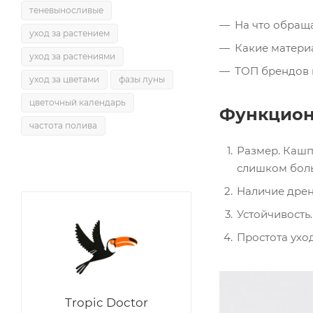
теневыносливые
На что обращ
уход за растением
Какие матери
уход за растениями
ТОП брендов к
уход за цветами
фазы луны
цветочный календарь
Функцион
частота полива
Размер. Кашп
слишком боль
Наличие дрен
Устойчивость
Простота ухо
Tropic Doctor