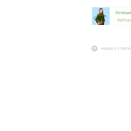
Ксюш
Автор
НАЗАД К СПИСК