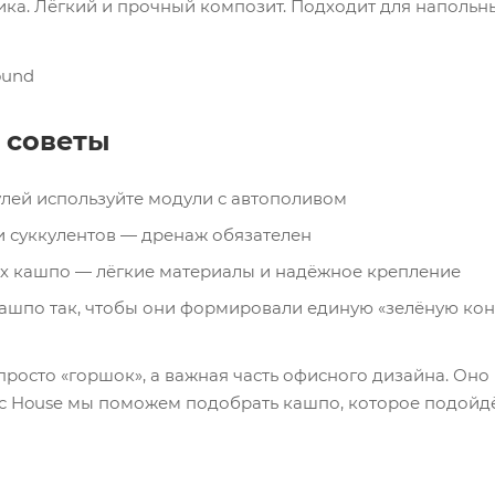
ка. Лёгкий и прочный композит. Подходит для напольн
 советы
лей используйте модули с автополивом
и суккулентов — дренаж обязателен
х кашпо — лёгкие материалы и надёжное крепление
ашпо так, чтобы они формировали единую «зелёную ко
просто «горшок», а важная часть офисного дизайна. Оно
pic House мы поможем подобрать кашпо, которое подойдё