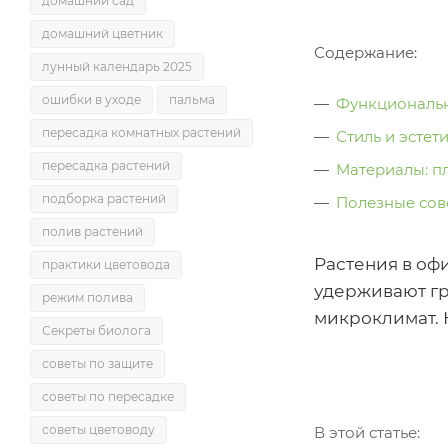
домашний сад
домашний цветник
Содержание:
лунный календарь 2025
ошибки в уходе
пальма
Функциональн
пересадка комнатных растений
Стиль и эстет
пересадка растений
Материалы: п
подборка растений
Полезные сов
полив растений
Растения в оф
практики цветовода
удерживают гр
режим полива
микроклимат. 
Секреты биолога
советы по защите
советы по пересадке
советы цветоводу
В этой статье: