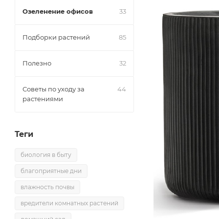
Озеленение офисов
33
Подборки растений
85
Полезно
32
Советы по уходу за
44
растениями
Теги
биология в быту
благоприятные дни
влажность почвы
вредители комнатных растений