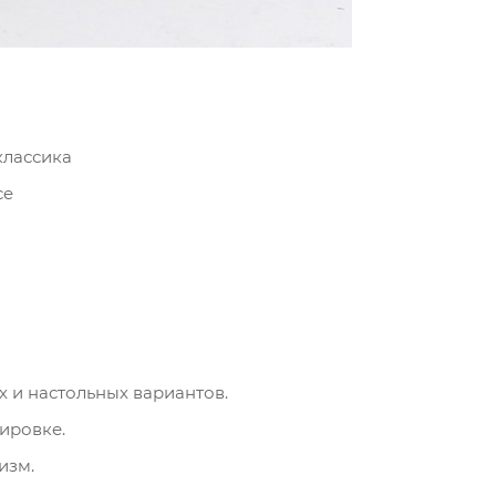
классика
ce
 и настольных вариантов.
ировке.
изм.