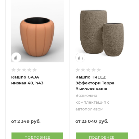
Кашпо GAJA
Кашпо TREEZ
низкая 40, h43
Эффектори Терра
Высокая чаша
серый беж в-62,
Возможна
д-40 см
комплектация с
автополивом
от
2 349 руб.
от
23 040 руб.
ПОДРОБНЕЕ
ПОДРОБНЕЕ