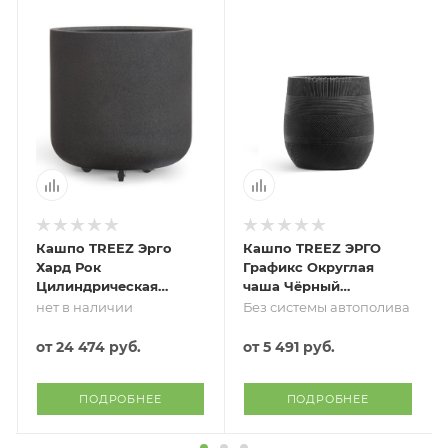
Кашпо TREEZ Эрго
Кашпо TREEZ ЭРГО
Хард Рок
Графикс Округлая
Цилиндрическая
чаша Чёрный
чаша Чёрный
графит
нет в наличии
Без системы автополива
песок на
колёсиках
от
24 474 руб.
от
5 491 руб.
ПОДРОБНЕЕ
ПОДРОБНЕЕ