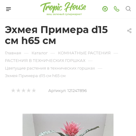
Эхмея Примера d15
см h65 см
—
—
—
Главная
Каталог
КОМНАТНЫЕ РАСТЕНИЯ
—
РАСТЕНИЯ В ТЕХНИЧЕСКИХ ГОРШКАХ
—
Цветущие растения в технических горшках
Эхмея Примера d15 см h65 см
Артикул:
121247896