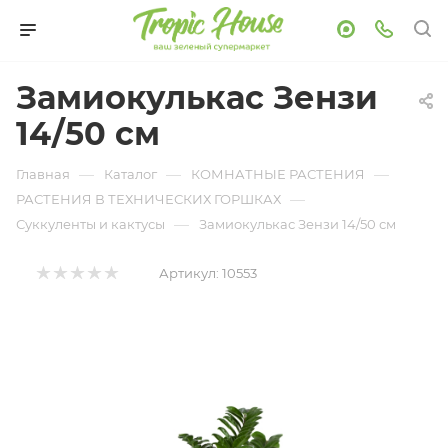
Замиокулькас Зензи
14/50 см
—
—
—
Главная
Каталог
КОМНАТНЫЕ РАСТЕНИЯ
—
РАСТЕНИЯ В ТЕХНИЧЕСКИХ ГОРШКАХ
—
Суккуленты и кактусы
Замиокулькас Зензи 14/50 см
Артикул:
10553