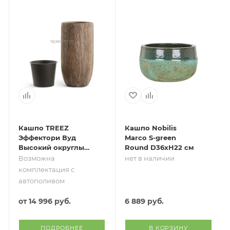
Кашпо TREEZ
Кашпо Nobilis
Эффектори Вуд
Marco S-green
Высокий округлый
Round D36хH22 см
конус Светлый дуб
Возможна
нет в наличии
комплектация с
автополивом
от
14 996 руб.
6 889
руб.
ПОДРОБНЕЕ
В КОРЗИНУ