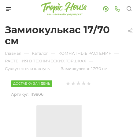
Замиокулькас 17/70
см
—
—
—
Главная
Каталог
КОМНАТНЫЕ РАСТЕНИЯ
—
РАСТЕНИЯ В ТЕХНИЧЕСКИХ ГОРШКАХ
—
Суккуленты и кактусы
Замиокулькас 17/70 см
ДОСТАВКА ЗА 1 ДЕНЬ
Артикул:
119806