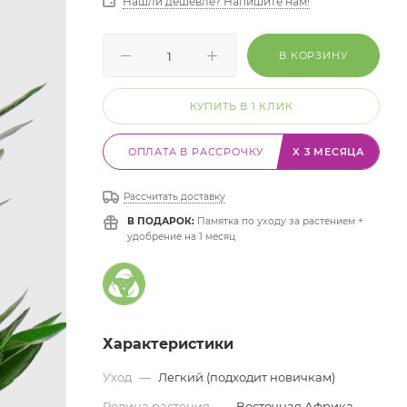
Нашли дешевле? Напишите нам!
В КОРЗИНУ
КУПИТЬ В 1 КЛИК
ОПЛАТА В РАССРОЧКУ
X 3 МЕСЯЦА
Рассчитать доставку
В ПОДАРОК:
Памятка по уходу за растением +
удобрение на 1 месяц
Характеристики
Уход
—
Легкий (подходит новичкам)
Родина растения
—
Восточная Африка,