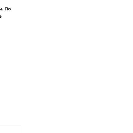
ы. По
е