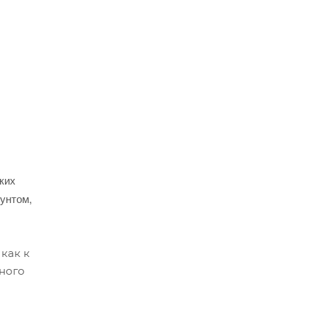
ких
рунтом,
как к
нного