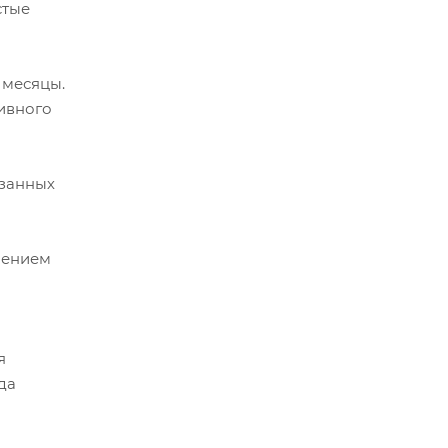
стые
 месяцы.
тивного
езанных
шением
я
да