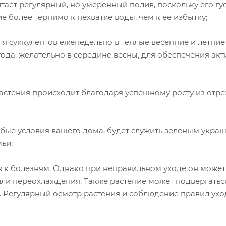
ает регулярный, но умеренный полив, поскольку его гу
ие более терпимо к нехватке воды, чем к ее избытку;
я суккулентов еженедельно в теплые весенние и летние
да, желательно в середине весны, для обеспечения ак
астения происходит благодаря успешному росту из отр
юбые условия вашего дома, будет служить зеленым укра
ьи;
ив к болезням. Однако при неправильном уходе он может
 или переохлаждения. Также растение может подвергатьс
. Регулярный осмотр растения и соблюдение правил ухо