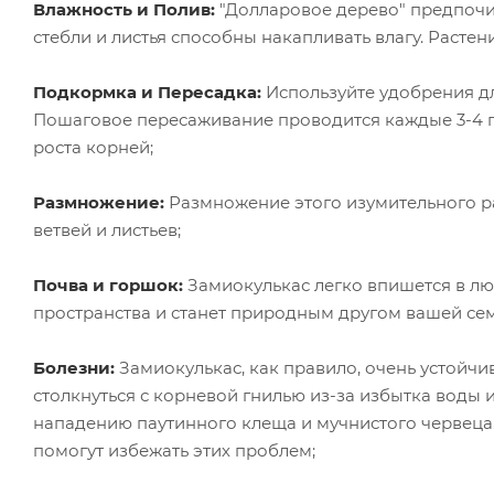
Влажность и Полив:
"Долларовое дерево" предпочит
стебли и листья способны накапливать влагу. Растен
Подкормка и Пересадка:
Используйте удобрения дл
Пошаговое пересаживание проводится каждые 3-4 го
роста корней;
Размножение:
Размножение этого изумительного р
ветвей и листьев;
Почва и горшок:
Замиокулькас легко впишется в л
пространства и станет природным другом вашей сем
Болезни:
Замиокулькас, как правило, очень устойч
столкнуться с корневой гнилью из-за избытка воды
нападению паутинного клеща и мучнистого червеца
помогут избежать этих проблем;