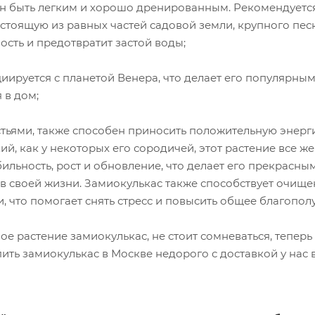
н быть легким и хорошо дренированным. Рекомендуетс
остоящую из равных частей садовой земли, крупного пес
сть и предотвратит застой воды;
циируется с планетой Венера, что делает его популярны
 в дом;
стьями, также способен приносить положительную энерг
ий, как у некоторых его сородичей, этот растение все ж
ильность, рост и обновление, что делает его прекрасны
у в своей жизни. Замиокулькас также способствует очищ
 что помогает снять стресс и повысить общее благополу
е растение замиокулькас, не стоит сомневаться, теперь
упить замиокулькас в Москве недорого с доставкой у нас 