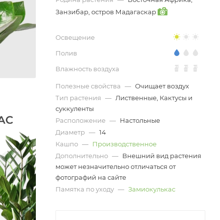
Занзибар, остров Мадагаскар
Освещение
Полив
Влажность воздуха
Полезные свойства
—
Очищает воздух
Тип растения
—
Лиственные, Кактусы и
суккуленты
Расположение
—
Настольные
Диаметр
—
14
Кашпо
—
Производственное
Дополнительно
—
Внешний вид растения
может незначительно отличаться от
фотографий на сайте
Памятка по уходу
—
Замиокулькас