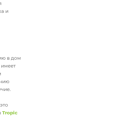
я
ка и
м
ию в дом
е имеет
м
ению
чие.
 это
в
Tropic