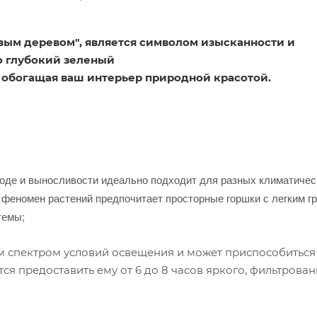
ым деревом", является символом изысканности и
о глубокий зеленый
, обогащая ваш интерьер природной красотой.
ходе и выносливости идеально подходит для разных климатичес
т феномен растений предпочитает просторные горшки с легким г
темы;
 спектром условий освещения и может приспособиться 
тся предоставить ему от 6 до 8 часов яркого, фильтрова