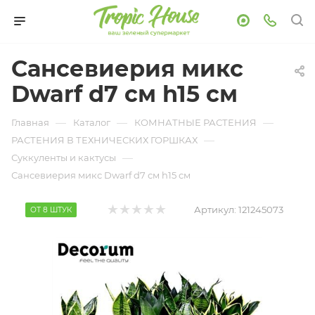
Сансевиерия микс
Dwarf d7 см h15 см
—
—
—
Главная
Каталог
КОМНАТНЫЕ РАСТЕНИЯ
—
РАСТЕНИЯ В ТЕХНИЧЕСКИХ ГОРШКАХ
—
Суккуленты и кактусы
Сансевиерия микс Dwarf d7 см h15 см
Артикул:
121245073
ОТ 8 ШТУК