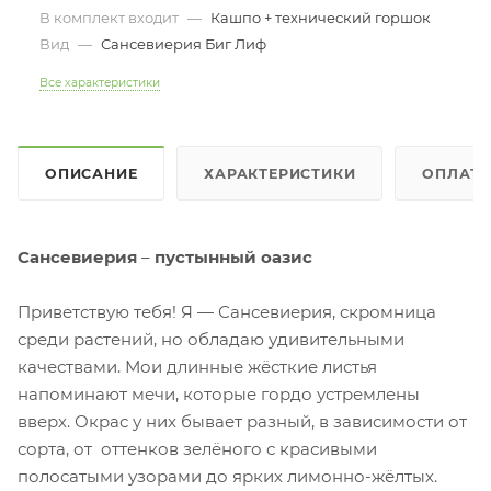
В комплект входит
—
Кашпо + технический горшок
Вид
—
Сансевиерия Биг Лиф
Все характеристики
ОПИСАНИЕ
ХАРАКТЕРИСТИКИ
ОПЛАТ
Сансевиерия
–
пустынный оазис
Приветствую тебя! Я — Сансевиерия, скромница
среди растений, но обладаю удивительными
качествами. Мои длинные жёсткие листья
напоминают мечи, которые гордо устремлены
вверх. Окрас у них бывает разный, в зависимости от
сорта, от оттенков зелёного с красивыми
полосатыми узорами до ярких лимонно-жёлтых.