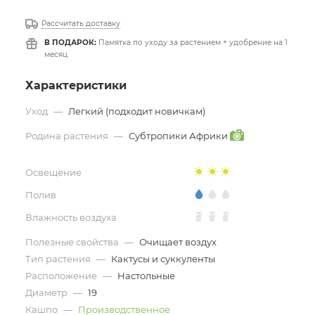
Рассчитать доставку
В ПОДАРОК:
Памятка по уходу за растением + удобрение на 1
месяц
Характеристики
Уход
—
Легкий (подходит новичкам)
Родина растения
—
Субтропики Африки
Освещение
Полив
Влажность воздуха
Полезные свойства
—
Очищает воздух
Тип растения
—
Кактусы и суккуленты
Расположение
—
Настольные
Диаметр
—
19
Кашпо
—
Производственное