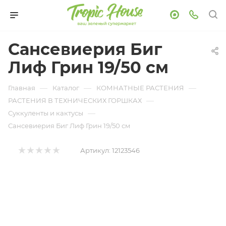
Сансевиерия Биг
Лиф Грин 19/50 см
—
—
—
Главная
Каталог
КОМНАТНЫЕ РАСТЕНИЯ
—
РАСТЕНИЯ В ТЕХНИЧЕСКИХ ГОРШКАХ
—
Суккуленты и кактусы
Сансевиерия Биг Лиф Грин 19/50 см
Артикул:
12123546