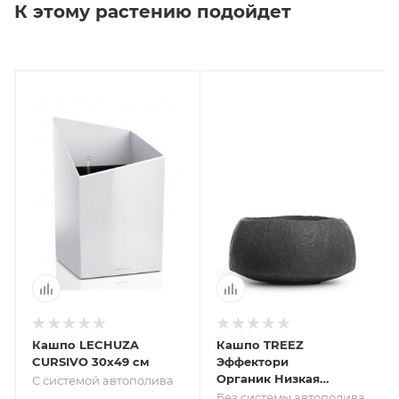
К этому растению подойдет
Кашпо LECHUZA
Кашпо TREEZ
CURSIVO 30х49 см
Эффектори
Органик Низкая
С системой автополива
чаша Тёмно-серый
Без системы автополива