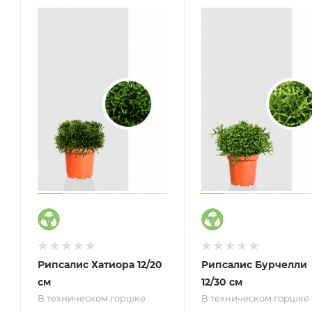
Рипсалис Хатиора 12/20
Рипсалис Бурчелли
см
12/30 см
В техническом горшке
В техническом горшке