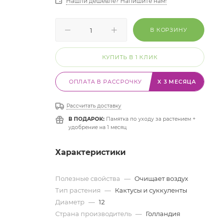
Нашли дешевле? Напишите нам!
В КОРЗИНУ
КУПИТЬ В 1 КЛИК
ОПЛАТА В РАССРОЧКУ
X 3 МЕСЯЦА
Рассчитать доставку
В ПОДАРОК:
Памятка по уходу за растением +
удобрение на 1 месяц
Характеристики
Полезные свойства
—
Очищает воздух
Тип растения
—
Кактусы и суккуленты
Диаметр
—
12
Страна производитель
—
Голландия