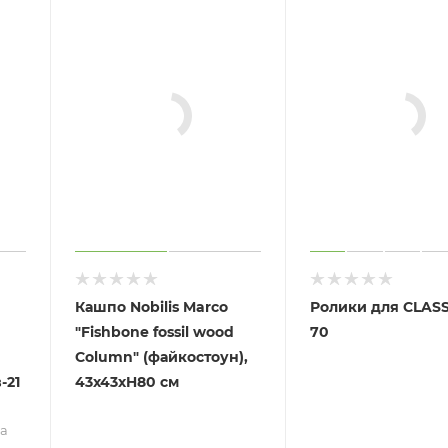
Кашпо Nobilis Marco
Ролики для CLAS
"Fishbone fossil wood
70
Column" (файкостоун),
-21
43х43хH80 см
а