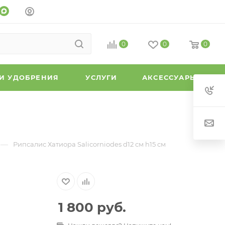
0
0
0
 И УДОБРЕНИЯ
УСЛУГИ
АКСЕССУАРЫ
—
Рипсалис Хатиора Salicorniodes d12 см h15 см
1 800
руб.