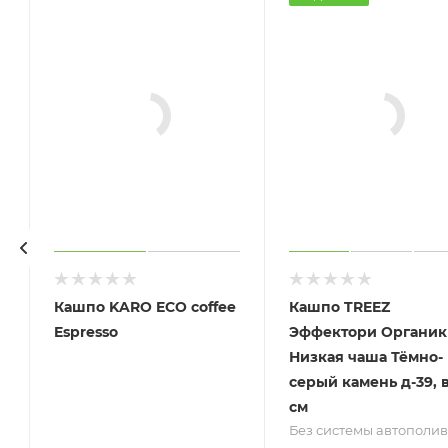
Кашпо KARO ECO coffee
Кашпо TREEZ
Espresso
Эффектори Органик
к
Низкая чаша Тёмно-
серый камень д-39, в
см
Без системы автополив