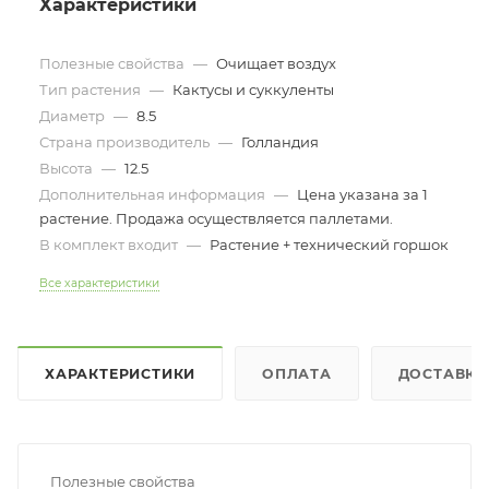
Характеристики
Полезные свойства
—
Очищает воздух
Тип растения
—
Кактусы и суккуленты
Диаметр
—
8.5
Страна производитель
—
Голландия
Высота
—
12.5
Дополнительная информация
—
Цена указана за 1
растение. Продажа осуществляется паллетами.
В комплект входит
—
Растение + технический горшок
Все характеристики
ХАРАКТЕРИСТИКИ
ОПЛАТА
ДОСТАВКА
Полезные свойства