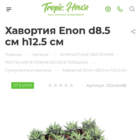
Хавортия Enon d8.5
см h12.5 см
—
—
—
Главная
Каталог
КОМНАТНЫЕ РАСТЕНИЯ
—
РАСТЕНИЯ В ТЕХНИЧЕСКИХ ГОРШКАХ
—
Суккуленты и кактусы
Хавортия Enon d8.5 см h12.5 см
Артикул:
121246486
ОТ 8 ШТУК