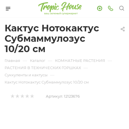
Кактус Нотокактус
Субмаммулозус
10/20 см
—
—
—
Главная
Каталог
КОМНАТНЫЕ РАСТЕНИЯ
—
РАСТЕНИЯ В ТЕХНИЧЕСКИХ ГОРШКАХ
—
Суккуленты и кактусы
Кактус Нотокактус Субмаммулозус 10/20 см
Артикул:
12123676