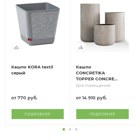
Кашпо KORA textil
Кашпо
серый
CONCRETIKA
TOPPER CONCRETE
WHITE
Для помещений
от
770 руб.
от
14 910 руб.
ПОДРОБНЕЕ
ПОДРОБНЕЕ