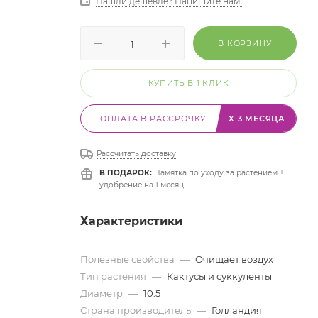
Нашли дешевле? Напишите нам!
В КОРЗИНУ
КУПИТЬ В 1 КЛИК
ОПЛАТА В РАССРОЧКУ
X 3 МЕСЯЦА
Рассчитать доставку
В ПОДАРОК:
Памятка по уходу за растением +
удобрение на 1 месяц
Характеристики
Полезные свойства
—
Очищает воздух
Тип растения
—
Кактусы и суккуленты
Диаметр
—
10.5
Страна производитель
—
Голландия