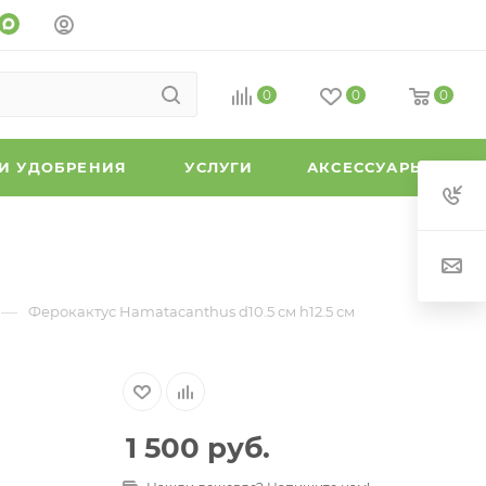
0
0
0
 И УДОБРЕНИЯ
УСЛУГИ
АКСЕССУАРЫ
—
Ферокактус Hamatacanthus d10.5 см h12.5 см
1 500
руб.