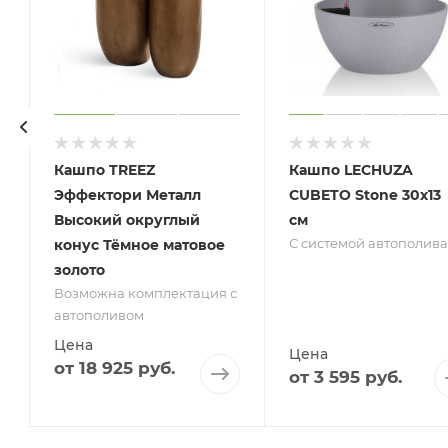
Кашпо TREEZ
Кашпо LECHUZA
Эффектори Металл
CUBETO Stone 30х13
Высокий округлый
см
С системой автополива
конус Тёмное матовое
золото
с
Возможна комплектация с
автополивом
Цена
Цена
от
18 925 руб.
от
3 595 руб.