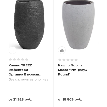
Кашпо TREEZ
Кашпо Nobilis
Эффектори
Marco "Pm-grey3
Органик Высокая
Round"
чаша Тёмно-серый
Без системы автополива
камень д-39 см,
в-58 см
от
21 928 руб.
от
18 869 руб.