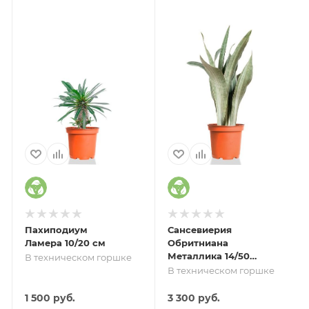
Пахиподиум
Сансевиерия
Ламера 10/20 см
Обритниана
Металлика 14/50
В техническом горшке
см
В техническом горшке
1 500
руб.
3 300
руб.