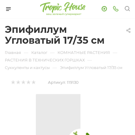
Эпифиллум
Угловатый 17/35 см
—
—
—
Главная
Каталог
КОМНАТНЫЕ РАСТЕНИЯ
—
РАСТЕНИЯ В ТЕХНИЧЕСКИХ ГОРШКАХ
—
Суккуленты и кактусы
Эпифиллум Угловатый 17/35 см
Артикул:
119130