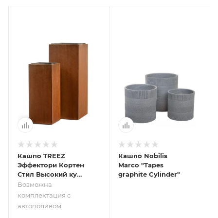
Кашпо TREEZ
Кашпо Nobilis
Эффектори Кортен
Marco "Tapes
Стил Высокий куб
graphite Cylinder"
Бархатистая окись
Возможна
комплектация с
автополивом