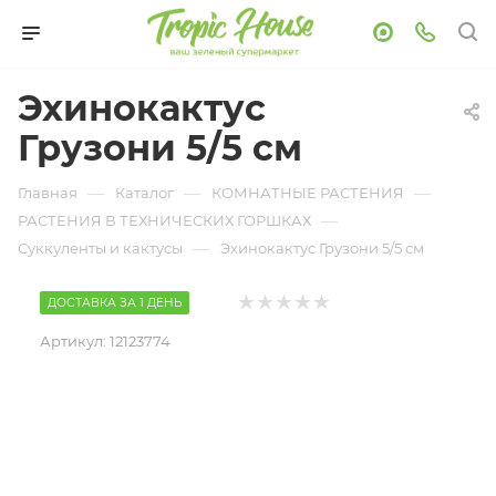
Эхинокактус
Грузони 5/5 см
—
—
—
Главная
Каталог
КОМНАТНЫЕ РАСТЕНИЯ
—
РАСТЕНИЯ В ТЕХНИЧЕСКИХ ГОРШКАХ
—
Суккуленты и кактусы
Эхинокактус Грузони 5/5 см
ДОСТАВКА ЗА 1 ДЕНЬ
Артикул:
12123774