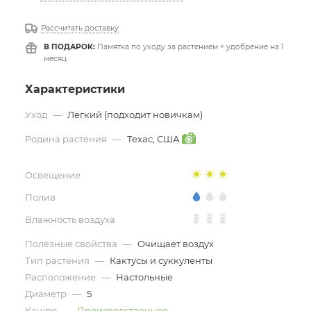
Рассчитать доставку
В ПОДАРОК:
Памятка по уходу за растением + удобрение на 1
месяц
Характеристики
Уход
—
Легкий (подходит новичкам)
Родина растения
—
Техас, США
Освещение
Полив
Влажность воздуха
Полезные свойства
—
Очищает воздух
Тип растения
—
Кактусы и суккуленты
Расположение
—
Настольные
Диаметр
—
5
Кашпо
—
Производственное