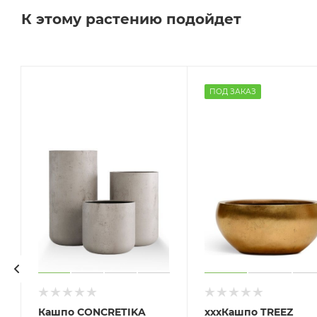
К этому растению подойдет
ПОД ЗАКАЗ
Кашпо CONCRETIKA
хххКашпо TREEZ