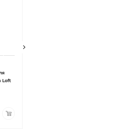
ля
Лейка для комнатных
Опрыскиватель
 Loft
цветов Loft
комнатных цве
(пудровый)
Medusa (светло
зеленый)
Цена
Цена
3 350
руб.
1 050
руб.