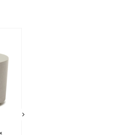
ПОД ЗАКАЗ
к
Кашпо на ножках FRIDA
Кашпо TREEZ