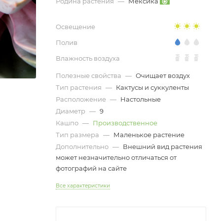
Родина растения
—
Мексика
Освещение
Полив
Влажность воздуха
Полезные свойства
—
Очищает воздух
Тип растения
—
Кактусы и суккуленты
Расположение
—
Настольные
Диаметр
—
9
Кашпо
—
Производственное
Тип размера
—
Маленькое растение
Дополнительно
—
Внешний вид растения
может незначительно отличаться от
фотографий на сайте
Все характеристики