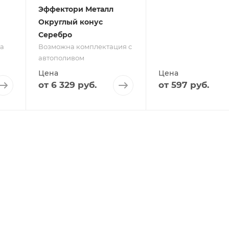
Эффектори Металл
Округлый конус
Серебро
а
Возможна комплектация с
автополивом
Цена
Цена
от
6 329 руб.
от
597 руб.