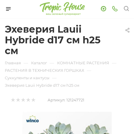
Эхеверия Lauii
Hybride d17 см h25
см
—
—
—
Главная
Каталог
КОМНАТНЫЕ РАСТЕНИЯ
—
РАСТЕНИЯ В ТЕХНИЧЕСКИХ ГОРШКАХ
—
Суккуленты и кактусы
Эхеверия Lauii Hybride d17 см h25 см
Артикул:
121247721