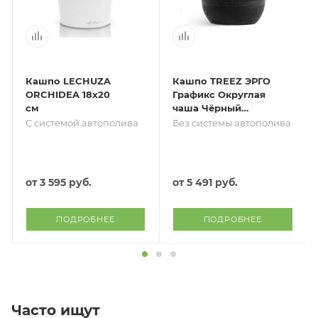
Кашпо LECHUZA
Кашпо TREEZ ЭРГО
ORCHIDEA 18х20
Графикс Округлая
см
чаша Чёрный
графит
С системой автополива
Без системы автополива
от
3 595 руб.
от
5 491 руб.
ПОДРОБНЕЕ
ПОДРОБНЕЕ
Часто ищут