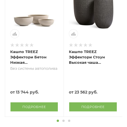
Кашпо TREEZ
Кашпо TREEZ
Эффектори Бетон
Эффектори Стоун
Низкая
Высокая чаша
сферическая чаша
Тёмно-серый
Без системы автополива
Белый песок
камень в-62, д-40
см
от
13 744 руб.
от
23 562 руб.
ПОДРОБНЕЕ
ПОДРОБНЕЕ