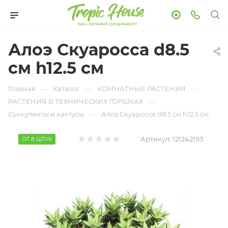
Алоэ Скуаросса d8.5
см h12.5 см
—
—
—
Главная
Каталог
КОМНАТНЫЕ РАСТЕНИЯ
—
РАСТЕНИЯ В ТЕХНИЧЕСКИХ ГОРШКАХ
—
Суккуленты и кактусы
Алоэ Скуаросса d8.5 см h12.5 см
Артикул:
121242193
ОТ 8 ШТУК