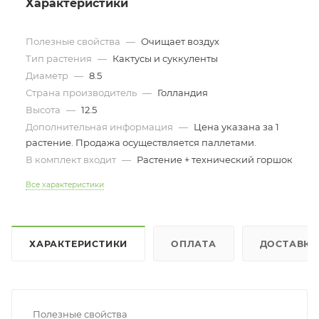
Характеристики
Полезные свойства
—
Очищает воздух
Тип растения
—
Кактусы и суккуленты
Диаметр
—
8.5
Страна производитель
—
Голландия
Высота
—
12.5
Дополнительная информация
—
Цена указана за 1
растение. Продажа осуществляется паллетами.
В комплект входит
—
Растение + технический горшок
Все характеристики
ХАРАКТЕРИСТИКИ
ОПЛАТА
ДОСТАВКА
Полезные свойства