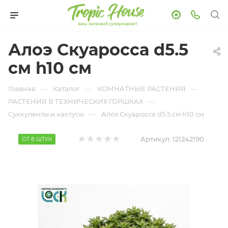
Алоэ Скуаросса d5.5
см h10 см
—
—
—
Главная
Каталог
КОМНАТНЫЕ РАСТЕНИЯ
—
РАСТЕНИЯ В ТЕХНИЧЕСКИХ ГОРШКАХ
—
Суккуленты и кактусы
Алоэ Скуаросса d5.5 см h10 см
Артикул:
121242190
ОТ 8 ШТУК