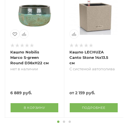
Кашпо Nobilis
Кашпо LECHUZA
Marco S-green
Canto Stone 14х13.5
Round D36хH22 см
см
нет в наличии
С системой автополива
6 889
руб.
от
2 159 руб.
В КОРЗИНУ
ПОДРОБНЕЕ