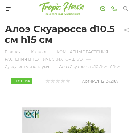
Алоэ Скуаросса d10.5
см h15 см
—
—
—
Главная
Каталог
КОМНАТНЫЕ РАСТЕНИЯ
—
РАСТЕНИЯ В ТЕХНИЧЕСКИХ ГОРШКАХ
—
Суккуленты и кактусы
Алоэ Скуаросса d10.5 см h15 см
Артикул:
121242187
ОТ 8 ШТУК