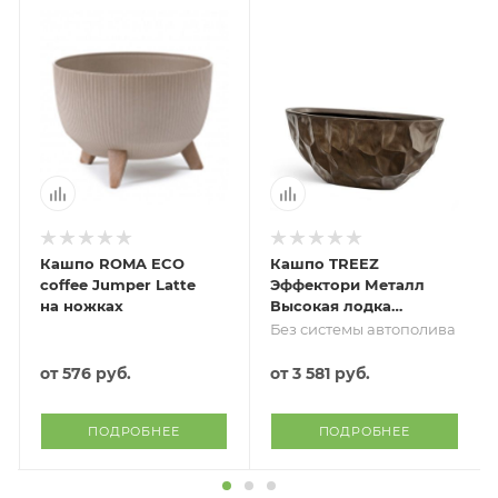
Кашпо ROMA ECO
Кашпо TREEZ
coffee Jumper Latte
Эффектори Металл
на ножках
Высокая лодка
Дизайн Крампл
Без системы автополива
Чернёная бронза
от
576 руб.
от
3 581 руб.
ПОДРОБНЕЕ
ПОДРОБНЕЕ