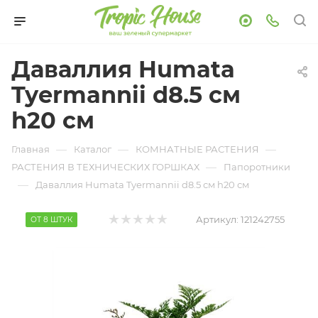
Даваллия Humata
Tyermannii d8.5 см
h20 см
—
—
—
Главная
Каталог
КОМНАТНЫЕ РАСТЕНИЯ
—
РАСТЕНИЯ В ТЕХНИЧЕСКИХ ГОРШКАХ
Папоротники
—
Даваллия Humata Tyermannii d8.5 см h20 см
Артикул:
121242755
ОТ 8 ШТУК