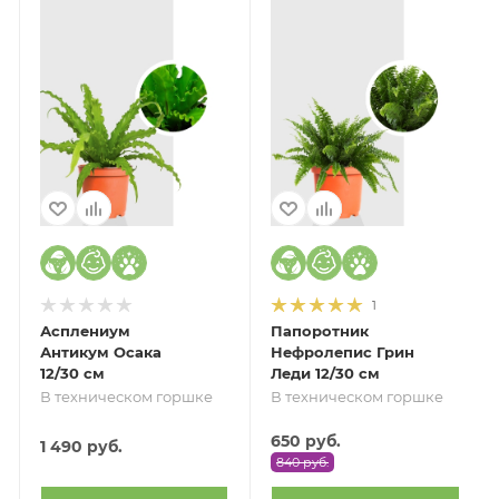
1
Асплениум
Папоротник
Антикум Осака
Нефролепис Грин
12/30 см
Леди 12/30 см
В техническом горшке
В техническом горшке
650
руб.
1 490
руб.
840
руб.