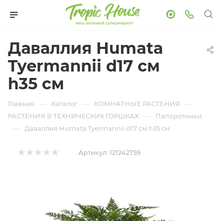
Даваллия Humata
Tyermannii d17 см
h35 см
—
—
—
Главная
Каталог
КОМНАТНЫЕ РАСТЕНИЯ
—
РАСТЕНИЯ В ТЕХНИЧЕСКИХ ГОРШКАХ
Папоротники
—
Даваллия Humata Tyermannii d17 см h35 см
Артикул:
121242759