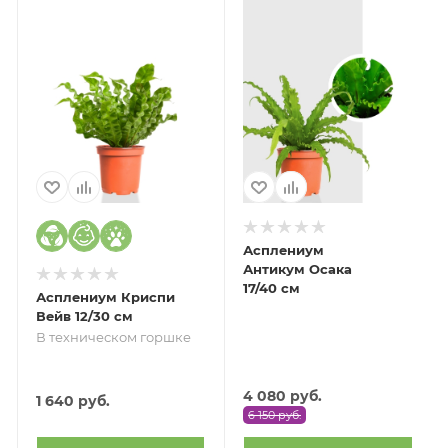
Асплениум
Антикум Осака
17/40 см
Асплениум Криспи
Вейв 12/30 см
В техническом горшке
4 080
руб.
1 640
руб.
6 150
руб.