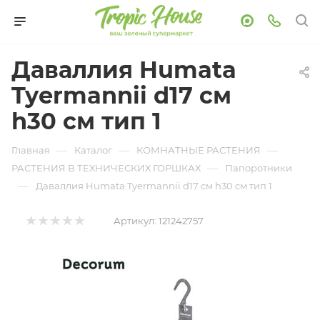
Даваллия Humata
Tyermannii d17 см
h30 см тип 1
—
—
—
Главная
Каталог
КОМНАТНЫЕ РАСТЕНИЯ
—
РАСТЕНИЯ В ТЕХНИЧЕСКИХ ГОРШКАХ
Папоротники
—
Даваллия Humata Tyermannii d17 см h30 см тип 1
Артикул:
121242757