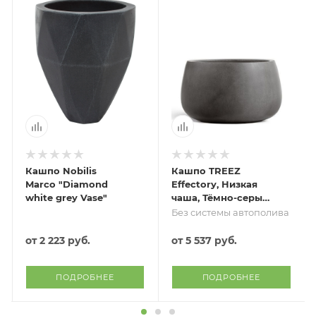
Кашпо Nobilis
Кашпо TREEZ
Marco "Diamond
Effectory, Низкая
white grey Vase"
чаша, Тёмно-серый
бетон
Без системы автополива
от
2 223 руб.
от
5 537 руб.
ПОДРОБНЕЕ
ПОДРОБНЕЕ