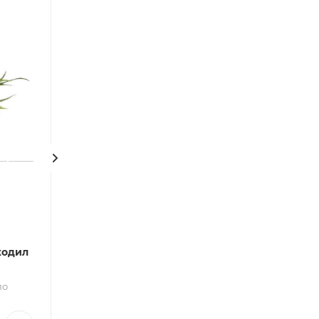
Платицериум
Бифуркатум 19
Папоротник
см
кодил
Нефролепис Грин
В техническом г
Фэнтези 8/20 см
по
В техническом горшке
Цена
Цена