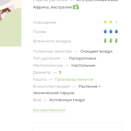
Африка, Австралия
Освещение
Полив
Влажность воздуха
Полезные свойства
—
Очищает воздух
Тип растения
—
Папоротники
Расположение
—
Настольные
Диаметр
—
5
Кашпо
—
Производственное
В комплект входит
—
Растение +
технический горшок
Вид
—
Асплениум Нидус
Все характеристики