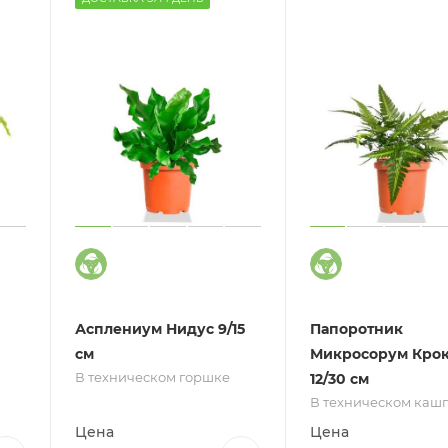
Асплениум Нидус 9/15
Папоротник
см
Микросорум Кро
В техническом горшке
12/30 см
В техническом каш
Цена
Цена