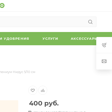
 И УДОБРЕНИЯ
УСЛУГИ
АКСЕССУАРЫ
лениум Нидус 5/10 см
400
руб.