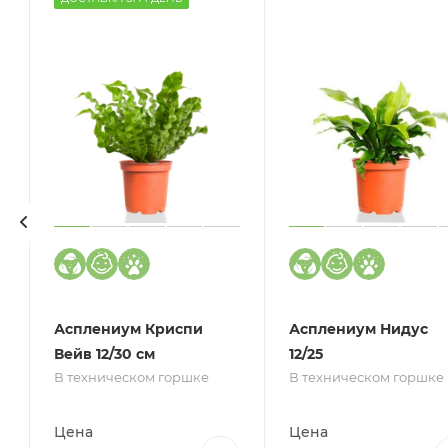
Асплениум Криспи
Асплениум Нидус
Вейв 12/30 см
12/25
В техническом горшке
В техническом горшке
Цена
Цена