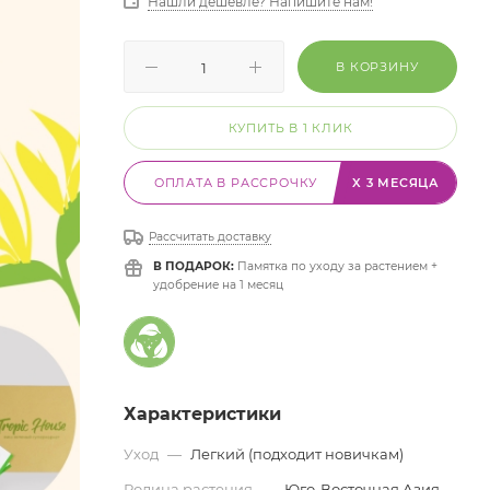
Нашли дешевле? Напишите нам!
В КОРЗИНУ
КУПИТЬ В 1 КЛИК
ОПЛАТА В РАССРОЧКУ
X 3 МЕСЯЦА
Рассчитать доставку
В ПОДАРОК:
Памятка по уходу за растением +
удобрение на 1 месяц
Характеристики
Уход
—
Легкий (подходит новичкам)
Родина растения
—
Юго-Восточная Азия,