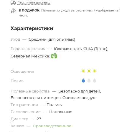
Рассчитать доставку
В ПОДАРОК:
Памятка по уходу за растением + удобрение на 1
месяц
Характеристики
Уход
—
Средний (для опытных)
Родина растения
—
Южные штаты США (Техас),
Северная Мексика.
Освещение
Полив
Полезные свойства
—
Безопасно для детей,
Безопасно для питомцев, Очищает воздух
Тип растения
—
Пальмы
Расположение
—
Напольные
Диаметр
—
27
Кашпо
—
Производственное