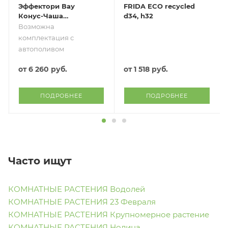
Эффектори Вау
FRIDA ECO recycled
Конус-Чаша
d34, h32
Капучино
Возможна
комплектация с
автополивом
от
6 260 руб.
от
1 518 руб.
ПОДРОБНЕЕ
ПОДРОБНЕЕ
Часто ищут
КОМНАТНЫЕ РАСТЕНИЯ Водолей
КОМНАТНЫЕ РАСТЕНИЯ 23 Февраля
КОМНАТНЫЕ РАСТЕНИЯ Крупномерное растение
КОМНАТНЫЕ РАСТЕНИЯ Нолина