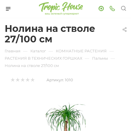
Нолина на стволе
27/100 см
—
—
—
Главная
Каталог
КОМНАТНЫЕ РАСТЕНИЯ
—
—
РАСТЕНИЯ В ТЕХНИЧЕСКИХ ГОРШКАХ
Пальмы
Нолина на стволе 27/100 см
Артикул:
1010