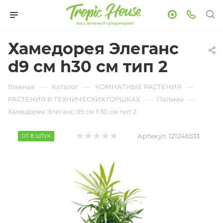
Хамедорея Элеганс
d9 см h30 см тип 2
—
—
—
Главная
Каталог
КОМНАТНЫЕ РАСТЕНИЯ
—
—
РАСТЕНИЯ В ТЕХНИЧЕСКИХ ГОРШКАХ
Пальмы
Хамедорея Элеганс d9 см h30 см тип 2
Артикул:
121246533
ОТ 8 ШТУК