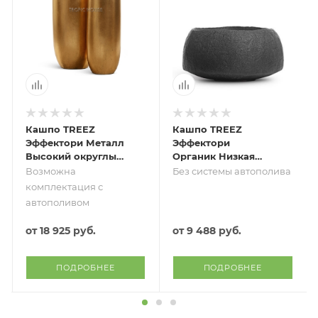
Кашпо TREEZ
Кашпо TREEZ
Эффектори Металл
Эффектори
Высокий округлый
Органик Низкая
конус Сусальное
чаша Тёмно-серый
Возможна
Без системы автополива
золото
камень д-39, в-21
комплектация с
см
автополивом
от
18 925 руб.
от
9 488 руб.
ПОДРОБНЕЕ
ПОДРОБНЕЕ