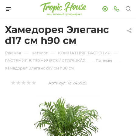
Хамедорея Элеганс
d17 см h90 см
—
—
—
Главная
Каталог
КОМНАТНЫЕ РАСТЕНИЯ
—
—
РАСТЕНИЯ В ТЕХНИЧЕСКИХ ГОРШКАХ
Пальмы
Хамедорея Элеганс d17 см h90 см
Артикул:
121246529