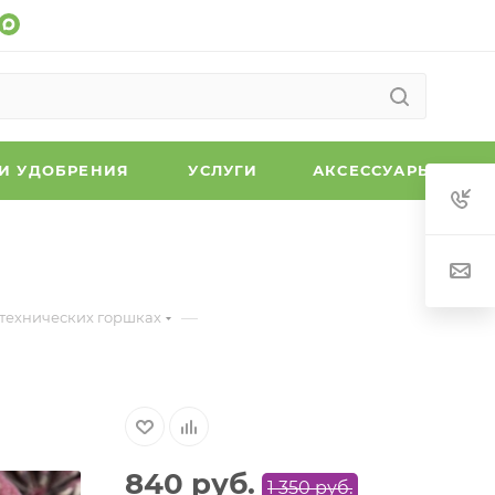
 И УДОБРЕНИЯ
УСЛУГИ
АКСЕССУАРЫ
—
 технических горшках
840
руб.
1 350
руб.