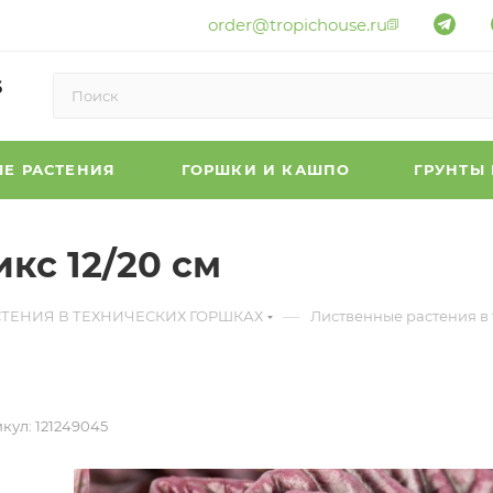
order@tropichouse.ru
6
Е РАСТЕНИЯ
ГОРШКИ И КАШПО
ГРУНТЫ
кс 12/20 см
—
СТЕНИЯ В ТЕХНИЧЕСКИХ ГОРШКАХ
Лиственные растения в
кул:
121249045