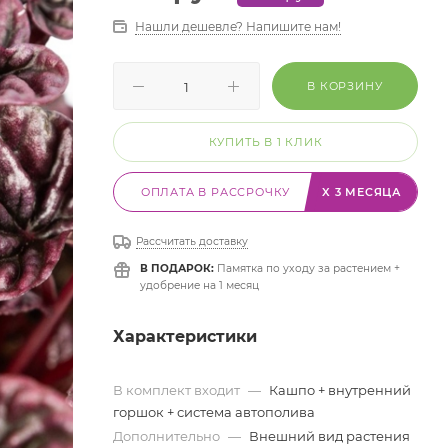
Нашли дешевле? Напишите нам!
В КОРЗИНУ
КУПИТЬ В 1 КЛИК
ОПЛАТА В РАССРОЧКУ
X 3 МЕСЯЦА
Рассчитать доставку
В ПОДАРОК:
Памятка по уходу за растением +
удобрение на 1 месяц
Характеристики
В комплект входит
—
Кашпо + внутренний
горшок + система автополива
Дополнительно
—
Внешний вид растения