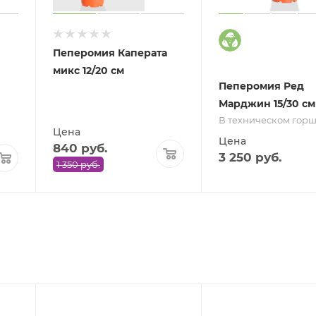
Пеперомия Каперата
микс 12/20 см
Пеперомия Ред
Марджин 15/30 см
В техническом гор
Цена
Цена
840
руб.
3 250
руб.
1 350
руб.