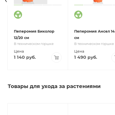
т
Пеперомия Биколор
Пеперомия Ансел 14
12/20 см
см
В техническом горшке
В техническом горшке
Цена
Цена
1 140
руб.
1 490
руб.
Товары для ухода за растениями